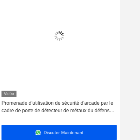
Vidéo
Vid
Promenade d'utilisation de sécurité d'arcade par le
Pro
cadre de porte de détecteur de métaux du défenseur
cadr
en métal
déte
Discuter Maintenant