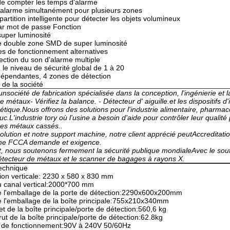
de compter les temps d'alarme
 alarme simultanément pour plusieurs zones
partition intelligente pour détecter les objets volumineux
ar mot de passe Fonction
uper luminosité
de double zone SMD de super luminosité
s de fonctionnement alternatives
ction du son d'alarme multiple
 le niveau de sécurité global de 1 à 20
dépendantes, 4 zones de détection
 de la société
un
société de fabrication spécialisée dans la conception, l'ingénierie et 
de métaux
- Vérifiez la balance. - Détecteur d' aiguille.
et les dispositifs d
étique.
Nous offrons des solutions pour l'industrie alimentaire, pharmace
c.L'industrie tory où l'usine a besoin d'aide pour contrôler leur qualité
 des métaux cassés..
olution et notre support machine, notre client apprécié peut
Accreditati
 FCCA demande et exigence.
t, nous soutenons fermement la sécurité publique mondiale
Avec le sou
détecteur de métaux et le scanner de bagages à rayons X.
echnique
on verticale: 2230 x 580 x 830 mm
du canal vertical:2000*700 mm
de l'emballage de la porte de détection:2290x600x200mm
de l'emballage de la boîte principale:755x210x340mm
et de la boîte principale/porte de détection:560,6 kg
rut de la boîte principale/porte de détection:62.8kg
 de fonctionnement:90V à 240V 50/60Hz