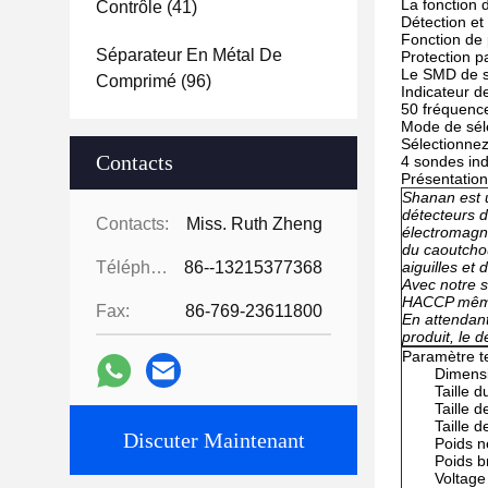
La fonction 
Contrôle
(41)
Détection et
Fonction de 
Séparateur En Métal De
Protection p
Le SMD de s
Comprimé
(96)
Indicateur 
50 fréquence
Mode de séle
Sélectionnez
Contacts
4 sondes in
Présentation
Shanan est 
détecteurs 
Contacts:
Miss. Ruth Zheng
électromagn
du caoutchou
Téléphone:
86--13215377368
aiguilles et
Avec notre s
HACCP même
Fax:
86-769-23611800
En attendan
produit, le 
Paramètre t
Dimensi
Taille 
Taille 
Taille 
Discuter Maintenant
Poids n
Poids b
Voltage