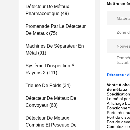
Mettre en 
Détecteur De Métaux
Pharmaceutique
(49)
Matéri
Promenade Par Le Détecteur
Zone d
De Métaux
(75)
Machines De Séparateur En
Nouvea
Métal
(91)
Tempér
travail:
Système D'inspection À
Rayons X
(111)
Détecteur d
Vente à cha
Trieuse De Poids
(34)
de métaux
Spécificatio
Détecteur De Métaux De
Le métal por
Affichage LE
Convoyeur
(68)
Fonctionnem
Ports réseau
Port du disp
Détecteur De Métaux
Port de dév
Combiné Et Peseuse De
Comptez le 