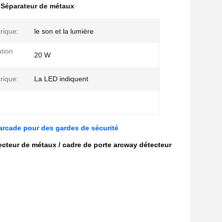
,
Séparateur de métaux
trique:
le son et la lumière
tion
20 W
trique:
La LED indiquent
arcade pour des gardes de sécurité
tecteur de métaux / cadre de porte arcway détecteur