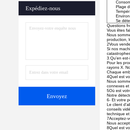
Consom
Plage d
Expédiez-nous
Tempéra
Environ
Se déte
Questions f
Vous êtes f
Nous sommes
production, l
2Vous vendez
Si nos machi
catastrophes
3.Qu'en est-
Pour les pro
rayons X. No
Chaque embal
4Quel est vo
Nous sommes 
connexes et
5Où est votr
Envoyez
Notre détecte
6- Et votre 
Le client d'
conseils vid
technique et 
7Acceptez-vo
Nous accepto
8Quel est vo