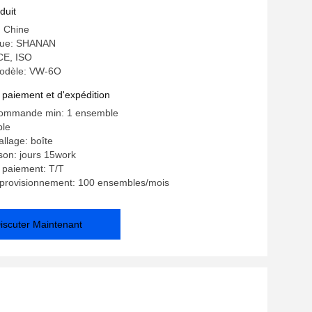
 sécurité
duit
: Chine
ue: SHANAN
 CE, ISO
odèle: VW-6O
 paiement et d'expédition
commande min: 1 ensemble
ble
allage: boîte
ison: jours 15work
 paiement: T/T
pprovisionnement: 100 ensembles/mois
iscuter Maintenant