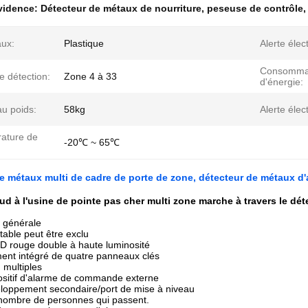
évidence:
Détecteur de métaux de nourriture
,
peseuse de contrôle
aux:
Plastique
Alerte élec
Consomma
e détection:
Zone 4 à 33
d'énergie:
u poids:
58kg
Alerte élec
ature de
-20℃ ~ 65℃
e métaux multi de cadre de porte de zone, détecteur de métaux d'
ud à l'usine de pointe pas cher multi zone marche à travers le dé
n générale
table peut être exclu
D rouge double à haute luminosité
ent intégré de quatre panneaux clés
 multiples
ositif d'alarme de commande externe
eloppement secondaire/port de mise à niveau
nombre de personnes qui passent.