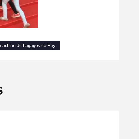
machine de bagages de Ray
s