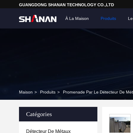
GUANGDONG SHANAN TECHNOLOGY CO.,LTD
À La Maison
Produits
Le
Maison
>
Produits
>
Promenade Par Le Détecteur De Mé
Catégories
Détecteur De Métaux