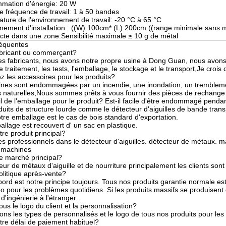
mation d'énergie: 20 W
e fréquence de travail: 1 à 50 bandes
ture de l'environnement de travail: -20 °C à 65 °C
nement d'installation : ((W) 100cm* (L) 200cm ((range minimale sans m
cte dans une zone:Sensibilité maximale ≥ 10 g de métal
réquentes
abricant ou commerçant?
 fabricants, nous avons notre propre usine à Dong Guan, nous avons 
e traitement, les tests, l'emballage, le stockage et le transport,Je crois
 les accessoires pour les produits?
nes sont endommagées par un incendie, une inondation, un tremblement
 naturelles,Nous sommes prêts à vous fournir des pièces de rechange a
il de l'emballage pour le produit? Est-il facile d'être endommagé pendan
duits de structure lourde comme le détecteur d'aiguilles de bande tra
tre emballage est le cas de bois standard d'exportation.
lage est recouvert d' un sac en plastique.
tre produit principal?
professionnels dans le détecteur d'aiguilles. détecteur de métaux. ma
 machines
e marché principal?
ur de métaux d'aiguille et de nourriture principalement les clients sont d
politique après-vente?
abord est notre principe toujours. Tous nos produits garantie normale 
éo pour les problèmes quotidiens. Si les produits massifs se produisent
d'ingénierie à l'étranger.
us le logo du client et la personnalisation?
ns les types de personnalisés et le logo de tous nos produits pour les 
tre délai de paiement habituel?