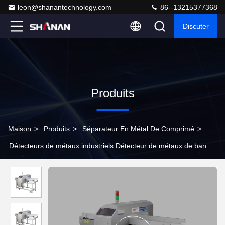
leon@shanantechnology.com
86--13215377368
Discuter
Produits
Maison
>
Produits
>
Séparateur En Métal De Comprimé
>
Détecteurs de métaux industriels Détecteur de métaux de bande
Comida Produit alimentaire Détecteur de métaux porte à porte
Tran