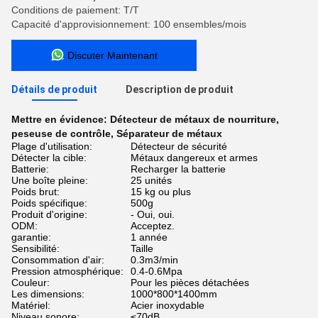
Conditions de paiement: T/T
Capacité d'approvisionnement: 100 ensembles/mois
Discuter Maintenant
Détails de produit
Description de produit
Mettre en évidence:
Détecteur de métaux de nourriture
,
peseuse de contrôle
,
Séparateur de métaux
Plage d'utilisation:
Détecteur de sécurité
Détecter la cible:
Métaux dangereux et armes
Batterie:
Recharger la batterie
Une boîte pleine:
25 unités
Poids brut:
15 kg ou plus
Poids spécifique:
500g
Produit d'origine:
- Oui, oui.
ODM:
Acceptez.
garantie:
1 année
Sensibilité:
Taille
Consommation d'air:
0.3m3/min
Pression atmosphérique:
0.4-0.6Mpa
Couleur:
Pour les pièces détachées
Les dimensions:
1000*800*1400mm
Matériel:
Acier inoxydable
Niveau sonore:
≤70dB