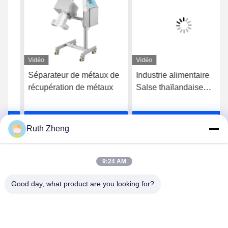
Vidéo
Vidéo
Séparateur de métaux de
Industrie alimentaire
récupération de métaux
Salse thaïlandaise
mexicaine Sécurité des
comprimés Séparateur de
Discuter Maintenant
Discuter Maintenant
métaux CE HACCP
Ruth Zheng
certifié
9:24 AM
Good day, what product are you looking for?
GUANGDONG SHANAN TECHNOLOGY
CO.,LTD