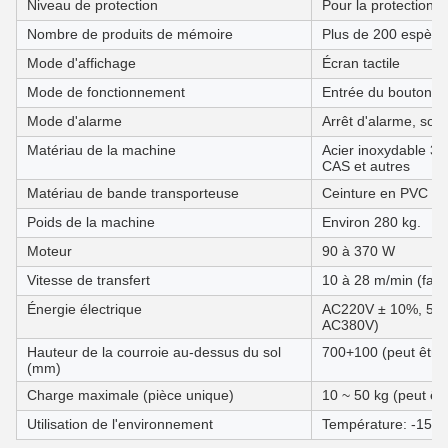
Niveau de protection
Pour la protection c
Nombre de produits de mémoire
Plus de 200 espèce
Mode d'affichage
Écran tactile
Mode de fonctionnement
Entrée du bouton tac
Mode d'alarme
Arrêt d'alarme, sonne
Matériau de la machine
Acier inoxydable 
CAS et autres
Matériau de bande transporteuse
Ceinture en PVC ou 
Poids de la machine
Environ 280 kg.
Moteur
90 à 370 W
Vitesse de transfert
10 à 28 m/min (facul
Énergie électrique
AC220V ± 10%, 50-6
AC380V)
Hauteur de la courroie au-dessus du sol
700+100 (peut être 
(mm)
Charge maximale (pièce unique)
10 ~ 50 kg (peut êt
Utilisation de l'environnement
Température: -15°C 