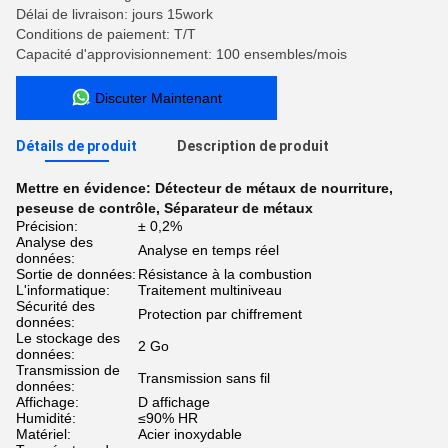
Délai de livraison: jours 15work
Conditions de paiement: T/T
Capacité d'approvisionnement: 100 ensembles/mois
Discuter Maintenant
Détails de produit
Description de produit
Mettre en évidence:
Détecteur de métaux de nourriture
,
peseuse de contrôle
,
Séparateur de métaux
Précision:
± 0,2%
Analyse des
Analyse en temps réel
données:
Sortie de données:
Résistance à la combustion
L'informatique:
Traitement multiniveau
Sécurité des
Protection par chiffrement
données:
Le stockage des
2 Go
données:
Transmission de
Transmission sans fil
données:
Affichage:
D affichage
Humidité:
≤90% HR
Matériel:
Acier inoxydable