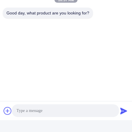
10:57 AM
Tags:
Good day, what product are you looking for?
peseuse de contrôle dynamique
machine de peseuse de contrôle
poids vérifiant la machine
Contacts
Contacts:
Miss. Rita Zhang
Téléphone:
86--13215377368
Fax:
86-769-23611800