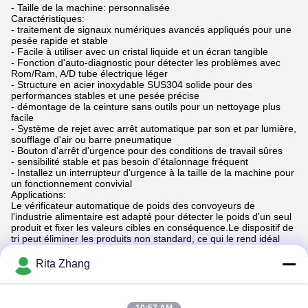
- Taille de la machine: personnalisée
Caractéristiques:
- traitement de signaux numériques avancés appliqués pour une
pesée rapide et stable
- Facile à utiliser avec un cristal liquide et un écran tangible
- Fonction d'auto-diagnostic pour détecter les problèmes avec
Rom/Ram, A/D tube électrique léger
- Structure en acier inoxydable SUS304 solide pour des
performances stables et une pesée précise
- démontage de la ceinture sans outils pour un nettoyage plus
facile
- Système de rejet avec arrêt automatique par son et par lumière,
soufflage d'air ou barre pneumatique
- Bouton d'arrêt d'urgence pour des conditions de travail sûres
- sensibilité stable et pas besoin d'étalonnage fréquent
- Installez un interrupteur d'urgence à la taille de la machine pour
un fonctionnement convivial
Applications:
Le vérificateur automatique de poids des convoyeurs de
l'industrie alimentaire est adapté pour détecter le poids d'un seul
produit et fixer les valeurs cibles en conséquence.Le dispositif de
tri peut éliminer les produits non standard, ce qui le rend idéal
pour une utilisation dans des industries telles que les biscuits et la
boulangerie, les céréales et les aliments sains, les confiseries, les
Rita Zhang
fromages, les produits frais, les produits granulés, les produits
IQF/congelés, la viande et le poisson,Noix et fruits secs, les pâtes
et les légumineuses, les repas prêts, les collations, le thé et le
café, et le sac dans le sac.