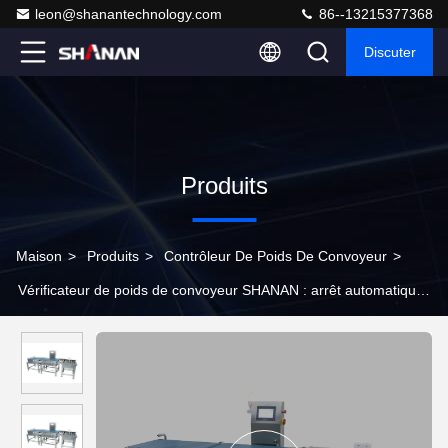
leon@shanantechnology.com
86--13215377368
Discuter
Produits
Maison
>
Produits
>
Contrôleur De Poids De Convoyeur
>
Vérificateur de poids de convoyeur SHANAN : arrêt automatique,
jet d'air, tige de poussée pneumatique