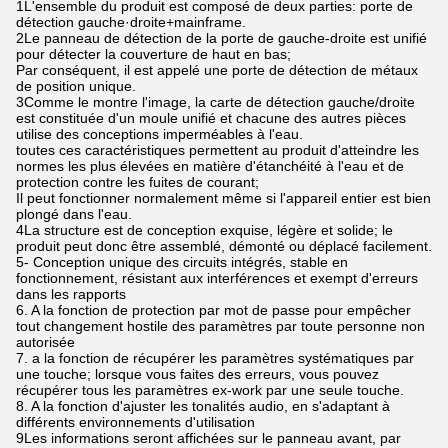
1L'ensemble du produit est composé de deux parties: porte de
détection gauche·droite+mainframe.
2Le panneau de détection de la porte de gauche-droite est unifié
pour détecter la couverture de haut en bas;
Par conséquent, il est appelé une porte de détection de métaux
de position unique.
3Comme le montre l'image, la carte de détection gauche/droite
est constituée d'un moule unifié et chacune des autres pièces
utilise des conceptions imperméables à l'eau.
toutes ces caractéristiques permettent au produit d'atteindre les
normes les plus élevées en matière d'étanchéité à l'eau et de
protection contre les fuites de courant;
Il peut fonctionner normalement même si l'appareil entier est bien
plongé dans l'eau.
4La structure est de conception exquise, légère et solide; le
produit peut donc être assemblé, démonté ou déplacé facilement.
5- Conception unique des circuits intégrés, stable en
fonctionnement, résistant aux interférences et exempt d'erreurs
dans les rapports
6. A la fonction de protection par mot de passe pour empêcher
tout changement hostile des paramètres par toute personne non
autorisée
7. a la fonction de récupérer les paramètres systématiques par
une touche; lorsque vous faites des erreurs, vous pouvez
récupérer tous les paramètres ex-work par une seule touche.
8. A la fonction d'ajuster les tonalités audio, en s'adaptant à
différents environnements d'utilisation
9Les informations seront affichées sur le panneau avant, par