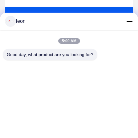
Envoyez
leon
5:00 AM
Produits semblables
Good day, what product are you looking for?
Vidéo
Vidéo
Promenade de 33 zones
Promenade multi de
par la forme de colonne
sécurité de zone par des
de porte de détecteur de
portes de balayage de