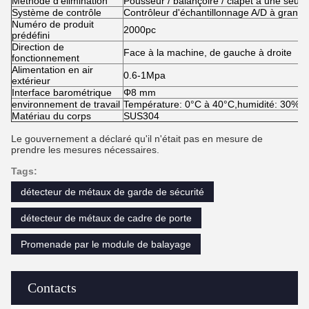
Méthode d'élimination
Pousseur / balançoire / clapet à une seule
Système de contrôle
Contrôleur d'échantillonnage A/D à grande
Numéro de produit
2000pc
prédéfini
Direction de
Face à la machine, de gauche à droite
fonctionnement
Alimentation en air
0.6-1Mpa
extérieur
Interface barométrique
Φ8 mm
environnement de travail
Température: 0°C à 40°C,humidité: 30% 
Matériau du corps
SUS304
Le gouvernement a déclaré qu'il n'était pas en mesure de
prendre les mesures nécessaires.
Tags:
détecteur de métaux de garde de sécurité
détecteur de métaux de cadre de porte
Promenade par le module de balayage
Contacts