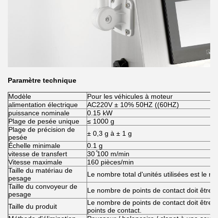
Paramètre technique
Modèle
Pour les véhicules à moteur
alimentation électrique
AC220V ± 10% 50HZ ((60HZ)
puissance nominale
0.15 kW
Plage de pesée unique
≤ 1000 g
Plage de précision de
± 0,3 g à ± 1 g
pesée
Échelle minimale
0.1 g
vitesse de transfert
30 ̊100 m/min
Vitesse maximale
160 pièces/min
Taille du matériau de
Le nombre total d'unités utilisées est le nom
pesage
Taille du convoyeur de
Le nombre de points de contact doit être s
pesage
Le nombre de points de contact doit être 
Taille du produit
points de contact.