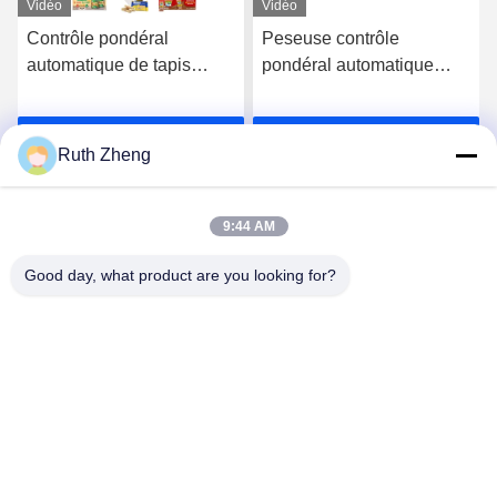
Vidéo
Vidéo
Contrôle pondéral
Peseuse contrôle
automatique de tapis
pondéral automatique
roulant industriel -
avancée pour une mesure
Peseuse de contrôle -
et un tri du poids rapides
Discuter Maintenant
Discuter Maintenant
Balance de pesage
et précis
Ruth Zheng
9:44 AM
Good day, what product are you looking for?
GUANGDONG SHANAN TECHNOLOGY
CO.,LTD
leon@shanantechnology.com
86--13215377368
2/F, bâtiment. 1, rangée 1, Shijing Ind. Zone, Sangyuan,
St de Dongcheng, Dongguan, Guangdong, Chine (continent)